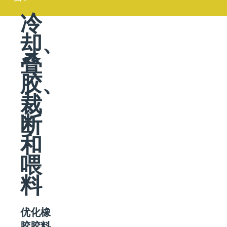
新闻
冷
挤出
却、
叠
冷却、叠胶、裁断和
胶、
喂料
裁
胎面翻新
断
和
新闻
喂
料
新闻
VMI 医疗设备
优化橡
胶胶料