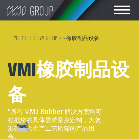
Search
CHOOSE LANGUAGE
YOU ARE HERE :
VMI GROUP
> >
橡胶制品设备
轮胎设备
ENGLISH
VMI
橡胶制品设
橡胶密炼车间设备
简体中文
胶部件生产
备
轮胎成型
"所有 VMI Rubber 解决方案均可
根据您的具体需求量身定制，为您
轮胎胶料测试
准确提供生产工艺所需的产品组
合。