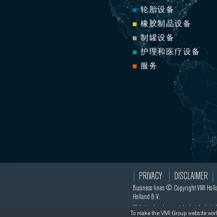
轮胎设备
橡胶制品设备
制罐设备
护理和医疗设备
服务
PRIVACY
DISCLAIMER
Business lines © Copyright VMI Holla
Holland B.V.
Website development by
hatch.digital
To make the VMI Group website work