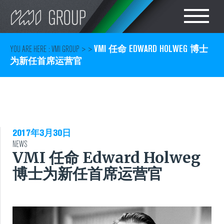
Search
CHOOSE LANGUAGE
VMI 任命 EDWARD HOLWEG 博士
YOU ARE HERE :
VMI GROUP
> >
为新任首席运营官
轮胎设备
ENGLISH
橡胶密炼车间设备
简体中文
胶部件生产
2017年3月30日
NEWS
VMI 任命 Edward Holweg
轮胎成型
博士为新任首席运营官
轮胎胶料测试