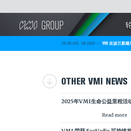
Search
YOU ARE HERE :
VMI GROUP
> >
VMI 在波兰新
OTHER VMI NEWS
2025年VMI生命公益里程活
Read more