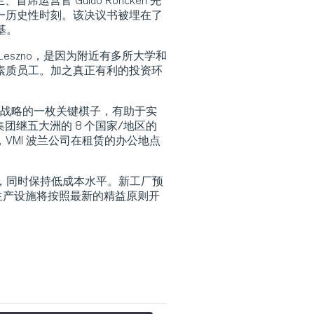
首席运营官 Guido Roncken 先
一历史性时刻。该决议书被埋在了
基。
eszno，是因为附近有多所大学和
素质员工。加之真正有利的投资环
I 发展战略的一枚关键棋子，有助于实
I 集团继五大洲的 8 个国家/地区的
VMI 波兰公司在租赁的办公地点
间，同时保持低成本水平。新工厂预
的生产设施将按照最新的精益原则开