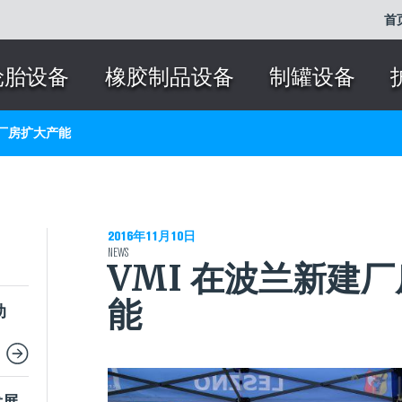
首
轮胎设备
橡胶制品设备
制罐设备
建厂房扩大产能
2016年11月10日
NEWS
VMI 在波兰新建
能
动