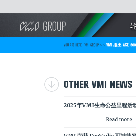
Search
YOU ARE HERE :
VMI GROUP
> >
VMI 推出 ACE
OTHER VMI NEWS
2025年VMI生命公益里程活
Read more