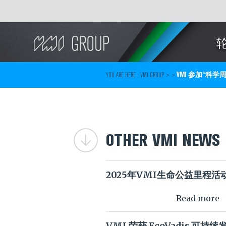
Search
YOU ARE HERE :
VMI GROUP
> >
VMI 参加“科学
OTHER VMI NEWS
2025年VMI生命公益里程活
Read more