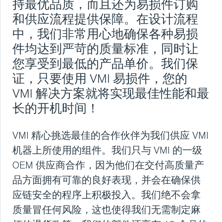
新闻
持最优品质，而且还为易损件订购
和供应流程提供保障。在设计流程
挤出
中，我们非常用心地确保各种易损
件均达到严苛的质量标准，同时让
您享受到最低的产品单价。我们保
冷却、叠胶、裁断和
证，只要使用 VMI 易损件，您的
喂料
VMI 解决方案就将实现最佳性能和最
长的开机时间！
胎面翻新
VMI 精心挑选最佳的合作伙伴为我们供应 VMI
新闻
机器上所使用的组件。我们只与 VMI 的一级
OEM 供应商合作，因为他们在交付高质量产
新闻
品方面拥有可靠的良好表现，并会在确保供
应链安全的程序上积极投入。我们绝不会拿
VMI 医疗设备
质量冒任何风险，这也使得我们无需制定麻