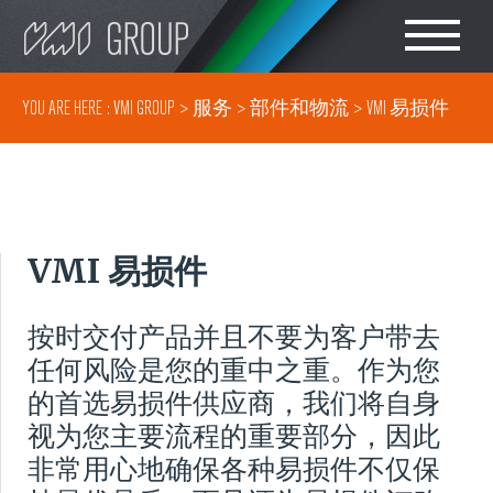
Search
CHOOSE LANGUAGE
YOU ARE HERE :
VMI GROUP
>
服务
>
部件和物流
>
VMI 易损件
轮胎设备
ENGLISH
橡胶密炼车间设备
简体中文
VMI 易损件
胶部件生产
按时交付产品并且不要为客户带去
轮胎成型
任何风险是您的重中之重。作为您
的首选易损件供应商，我们将自身
轮胎胶料测试
视为您主要流程的重要部分，因此
非常用心地确保各种易损件不仅保